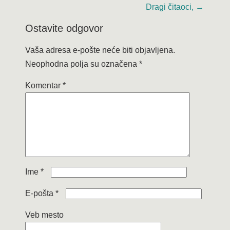
Dragi čitaoci,
→
Ostavite odgovor
Vaša adresa e-pošte neće biti objavljena.
Neophodna polja su označena
*
Komentar
*
Ime
*
E-pošta
*
Veb mesto