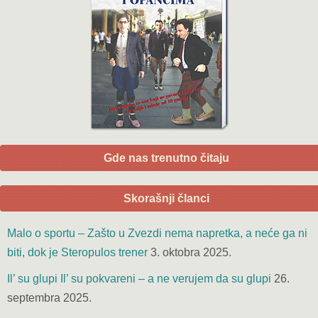
Gde nas trenutno čitaju
Skorašnji članci
Malo o sportu – Zašto u Zvezdi nema napretka, a neće ga ni
biti, dok je Steropulos trener
3. oktobra 2025.
Il’ su glupi Il’ su pokvareni – a ne verujem da su glupi
26.
septembra 2025.