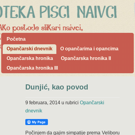
Početna
Opančarski dnevnik
O opančarima i opancima
Opančarska hronika
Opančarska hronika II
Opančarska hronika III
Dunjić, kao povod
9 februara, 2014
u rubrici
Opančarski
dnevnik
Počinjem da gajim simpatije prema Veliboru