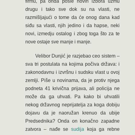
firmu, pa onda posle novih izbora uzmu
drugu i tako sve dok su na vlasti, ne
razmišljajući o tome da će onog dana kad
siđu sa vlasti, njih jedino i da hapse, neki
novi, izmedju ostalog i zbog toga što za te
nove ostaje sve manje i manje.
Velibor Dunjić je razjebao ceo sistem –
sva tri postulata na kojima počiva država: i
zakonodavnu i izvršnu i sudsku vlast u ovoj
zemlji. Piše u novinama, da je protiv njega
podneta 41 krivična prijava, ali policija ne
može da ga uhvati. Pa kako bi uhvatili
nekog državnog neprijatelja za koga dobiju
dojavu da je naoružan krenuo da ubije
Predsednika? Onda on konačno zapadne
zatvora – nađe se
sudija
koja ga rebne