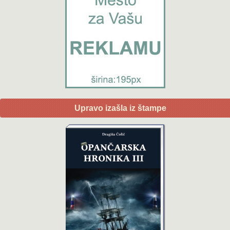
Upravo izašla iz štampe