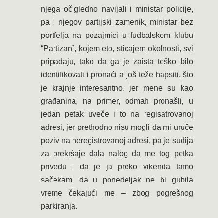
njega očigledno navijali i ministar policije,
pa i njegov partijski zamenik, ministar bez
portfelja na pozajmici u fudbalskom klubu
“Partizan”, kojem eto, sticajem okolnosti, svi
pripadaju, tako da ga je zaista teško bilo
identifikovati i pronaći a još teže hapsiti, što
je krajnje interesantno, jer mene su kao
građanina, na primer, odmah pronašli, u
jedan petak uveče i to na regisatrovanoj
adresi, jer prethodno nisu mogli da mi uruče
poziv na neregistrovanoj adresi, pa je sudija
za prekršaje dala nalog da me tog petka
privedu i da je ja preko vikenda tamo
sačekam, da u ponedeljak ne bi gubila
vreme čekajući me – zbog pogrešnog
parkiranja.