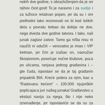
nekih dve godine, s obrazloženjem da je on
njihov čest gost! To je naravno i za
sudije
i
za tužioce relativan pojam, jer da su i oni
prethodni tako rezonovali on bi kod tolikih
dela u povratu trebao da dobije ne dve,
nego dvesta dve godine tatvora. I tako, naš
junak zaglavi zatvor. Tamo ga ništa nisu ni
naučili ni odučili – verovatno je imao i VIP
tretman, jer čim je izašao on, naoružan
škorpionom, posećuje noćne klubove, puca
po ulicama, ranjava jednog građanina i –
gle čuda, ispostavi se da je taj građanin
pripadnik BIA. Kreće potera za njim, kao u
“Radovanu trećem” – 100.000 njujorških
poplicajaca juri našeg junaka! Građanstvo u
ekstazi navija za njega, što i nije neko
iznenađenje, jer ispostaviće se da su za