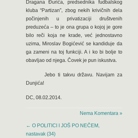
Dragana Đurića, predsednika fudbalskog
kluba “Partizan”, zbog nekih krivičnih dela
počinjenih u privatizaciji društvenih
preduzeća – to je ona grupa o kojoj je gore
bilo reči koja ne krade, već jednostavno
uzima, Miroslav Bogićević se kandiduje da
ga zameni na toj funkciji. A i ko bi bolje to
obavljao od njega. Čovek je pun iskustva.
Jebo ti takvu državu. Navijam za
Dunjića!
DC, 08.02.2014.
Nema Komentara »
←
O POLITICI I JOŠ PO NEČEM,
nastavak (34)