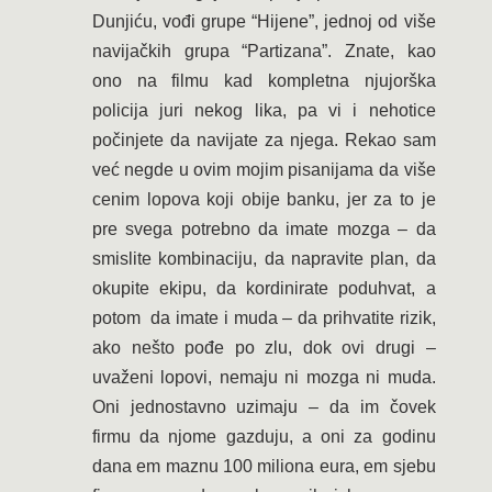
Dunjiću, vođi grupe “Hijene”, jednoj od više
navijačkih grupa “Partizana”. Znate, kao
ono na filmu kad kompletna njujorška
policija juri nekog lika, pa vi i nehotice
počinjete da navijate za njega. Rekao sam
već negde u ovim mojim pisanijama da više
cenim lopova koji obije banku, jer za to je
pre svega potrebno da imate mozga – da
smislite kombinaciju, da napravite plan, da
okupite ekipu, da kordinirate poduhvat, a
potom da imate i muda – da prihvatite rizik,
ako nešto pođe po zlu, dok ovi drugi –
uvaženi lopovi, nemaju ni mozga ni muda.
Oni jednostavno uzimaju – da im čovek
firmu da njome gazduju, a oni za godinu
dana em maznu 100 miliona eura, em sjebu