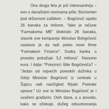
Ona druga fela je još interesantnija –
evo u današnjim novinama piše: Biznismen
pod državnom zaštitom – Bogićević ojadio
26 banaka za milione. “Iako je račune
“Farmakoma MB” blokiralo 26 banaka,
vlasnik ove kompanije Miroslav Bohgićević
nastavio je da radi preko nove firme
“Farmakom Finance”. Svaka banka u
proseku potražuje 3,2 miliona”. Naravno
eura. I dalje: “Poreznici štite Bogićevića? –
“Jedan od najvećih poreskih dužnika u
Srbiji Miroslav Bogićević iz centrale u
Šapcu radi naočigled filijale Poreske
uprave.” Uz sve to Miroslav Bogićević je i
uvaženi građanin. Ovih dana, a u povodu,
kako se očekuje, dužeg odsustvovanja