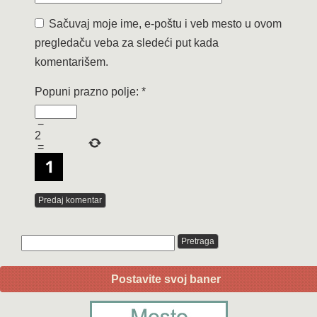
Sačuvaj moje ime, e-poštu i veb mesto u ovom
pregledaču veba za sledeći put kada
komentarišem.
Popuni prazno polje:
*
−
2
=
Postavite svoj baner