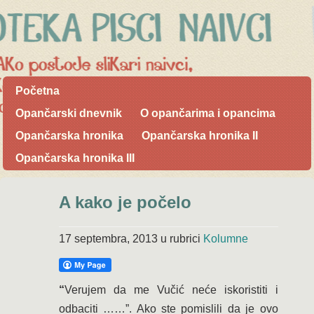
Početna
Opančarski dnevnik
O opančarima i opancima
Opančarska hronika
Opančarska hronika II
Opančarska hronika III
A kako je počelo
17 septembra, 2013
u rubrici
Kolumne
“
Verujem da me Vučić neće iskoristiti i
odbaciti ……”. Ako ste pomislili da je ovo