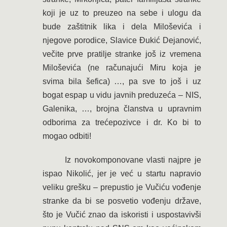
koji je uz to preuzeo na sebe i ulogu da
bude zaštitnik lika i dela Miloševića i
njegove porodice, Slavice Đukić Dejanović,
večite prve pratilje stranke još iz vremena
Miloševića (ne računajući Miru koja je
svima bila šefica) …, pa sve to još i uz
bogat espap u vidu javnih preduzeća – NIS,
Galenika, …, brojna članstva u upravnim
odborima za trećepozivce i dr. Ko bi to
mogao odbiti!
Iz novokomponovane vlasti najpre je
ispao Nikolić, jer je već u startu napravio
veliku grešku – prepustio je Vučiću vođenje
stranke da bi se posvetio vođenju države,
što je Vučić znao da iskoristi i uspostavivši