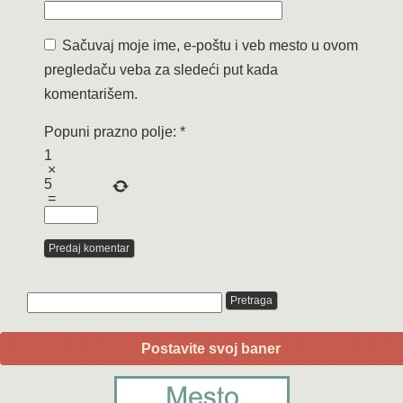
Sačuvaj moje ime, e-poštu i veb mesto u ovom
pregledaču veba za sledeći put kada
komentarišem.
Popuni prazno polje:
*
1
×
5
=
Postavite svoj baner