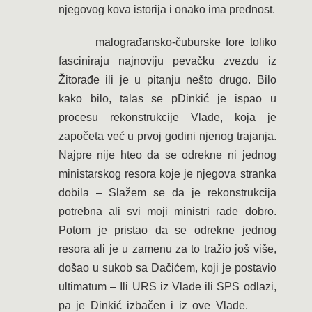
njegovog kova istorija i onako ima prednost.
malograđansko-čuburske fore toliko
fasciniraju najnoviju pevačku zvezdu iz
Žitorađe ili je u pitanju nešto drugo. Bilo
kako bilo, talas se pDinkić je ispao u
procesu rekonstrukcije Vlade, koja je
započeta već u prvoj godini njenog trajanja.
Najpre nije hteo da se odrekne ni jednog
ministarskog resora koje je njegova stranka
dobila – Slažem se da je rekonstrukcija
potrebna ali svi moji ministri rade dobro.
Potom je pristao da se odrekne jednog
resora ali je u zamenu za to tražio još više,
došao u sukob sa Dačićem, koji je postavio
ultimatum – Ili URS iz Vlade ili SPS odlazi,
pa je Dinkić izbačen i iz ove Vlade.