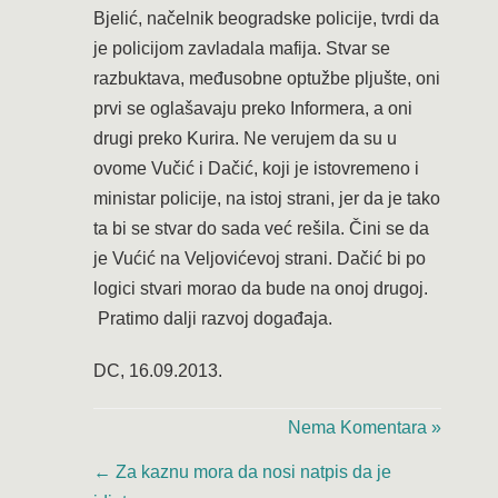
Bjelić, načelnik beogradske policije, tvrdi da
je policijom zavladala mafija. Stvar se
razbuktava, međusobne optužbe pljušte, oni
prvi se oglašavaju preko Informera, a oni
drugi preko Kurira. Ne verujem da su u
ovome Vučić i Dačić, koji je istovremeno i
ministar policije, na istoj strani, jer da je tako
ta bi se stvar do sada već rešila. Čini se da
je Vućić na Veljovićevoj strani. Dačić bi po
logici stvari morao da bude na onoj drugoj.
Pratimo dalji razvoj događaja.
DC, 16.09.2013.
Nema Komentara »
←
Za kaznu mora da nosi natpis da je