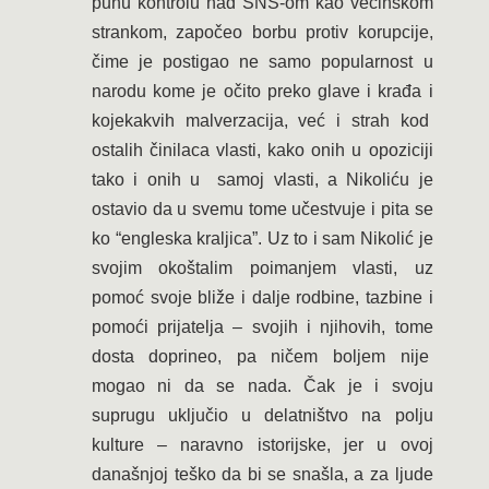
punu kontrolu nad SNS-om kao većinskom
strankom, započeo borbu protiv korupcije,
čime je postigao ne samo popularnost u
narodu kome je očito preko glave i krađa i
kojekakvih malverzacija, već i strah kod
ostalih činilaca vlasti, kako onih u opoziciji
tako i onih u samoj vlasti, a Nikoliću je
ostavio da u svemu tome učestvuje i pita se
ko “engleska kraljica”. Uz to i sam Nikolić je
svojim okoštalim poimanjem vlasti, uz
pomoć svoje bliže i dalje rodbine, tazbine i
pomoći prijatelja – svojih i njihovih, tome
dosta doprineo, pa ničem boljem nije
mogao ni da se nada. Čak je i svoju
suprugu uključio u delatništvo na polju
kulture – naravno istorijske, jer u ovoj
današnjoj teško da bi se snašla, a za ljude