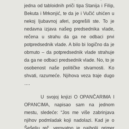
jedna od tabloidnih priči tipa Stanija i Filip,
Bekuta i Mrkonjić, te da je i Vučić uhićen u
nekoj ljubavnoj aferi, pogrešili ste. To je
nedavna izjava našeg predsednika vlade,
rečena u strahu da ga ne odbaci prvi
potpredsednik vlade. A bilo bi logično da je
obrnuto – da potpredsednik vlade strahuje
da ga ne odbaci predsednik vlade. No, to je
osobenost naše političke stvarnosti. Ko
shvati, razumeće. Njihova veza traje dugo
….
U svojoj knjizi O OPANČARIMA I
OPANCIMA, napisao sam na jednom
mestu, sledeće: “Jos me više zabrinjava
njihov podmladak koji nadolazi. Kad je o
Šešelju reč, verovatno je najbolji primer