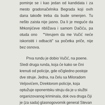
pominje se i kao jedan od kandidata i za
mesto gradonačelnika Begrada koji ovih
dana takođe treba da bude smenjen. Tu
nešto zaista nije jasno. Da li je moguće da
Mrkonjićeve ribližava i samom Dačiću, pa
otuda ono
“
Verujem da me Vučić neće
iskoristiti i odbaciti” sa početka priče, nije
bez osnova.
Prva rundu je dobio Vučić, na poene.
Sledi druga runda, koja će kako se čini
krenuti od policije, gde očigledno postoje
dve struje. Jedna, na čelu sa Miloradom
Veljovićem, Direktorom policije, koja
optužuje oponentsku struju da je u službi
organizovanog kriminala, dok ova druga čiji
je (za sada) glasnogovornik general Stevan