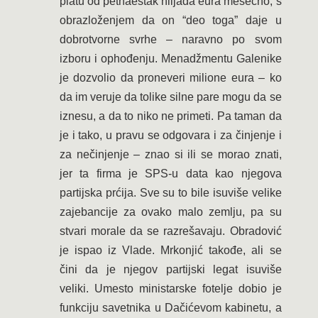
platu od petnaestak hiljada eura mesečno, s
obrazloženjem da on “deo toga” daje u
dobrotvorne svrhe – naravno po svom
izboru i ophođenju. Menadžmentu Galenike
je dozvolio da proneveri milione eura – ko
da im veruje da tolike silne pare mogu da se
iznesu, a da to niko ne primeti. Pa taman da
je i tako, u pravu se odgovara i za činjenje i
za nečinjenje – znao si ili se morao znati,
jer ta firma je SPS-u data kao njegova
partijska prćija. Sve su to bile isuviše velike
zajebancije za ovako malo zemlju, pa su
stvari morale da se razrešavaju. Obradović
je ispao iz Vlade. Mrkonjić takođe, ali se
čini da je njegov partijski legat isuviše
veliki. Umesto ministarske fotelje dobio je
funkciju savetnika u Dačićevom kabinetu, a