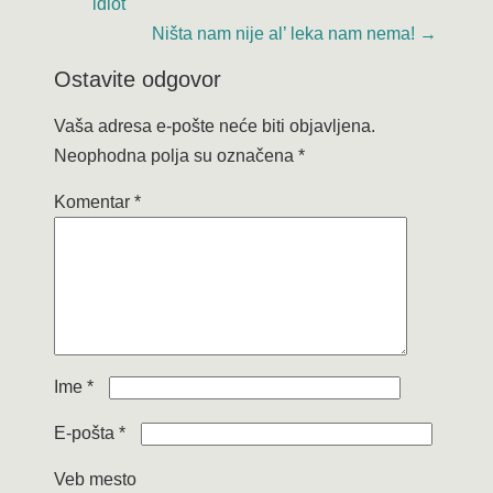
idiot
Ništa nam nije al’ leka nam nema!
→
Ostavite odgovor
Vaša adresa e-pošte neće biti objavljena.
Neophodna polja su označena
*
Komentar
*
Ime
*
E-pošta
*
Veb mesto