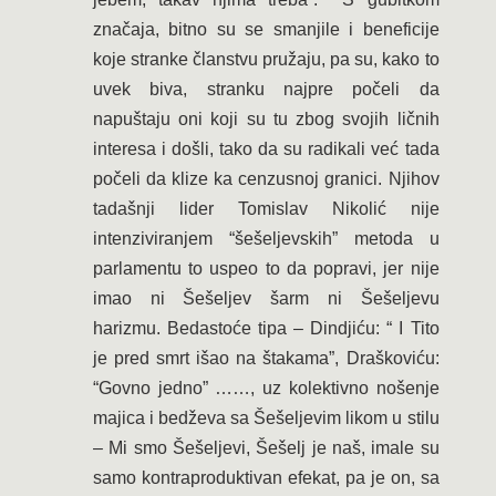
značaja, bitno su se smanjile i beneficije
koje stranke članstvu pružaju, pa su, kako to
uvek biva, stranku najpre počeli da
napuštaju oni koji su tu zbog svojih ličnih
interesa i došli, tako da su radikali već tada
počeli da klize ka cenzusnoj granici. Njihov
tadašnji lider Tomislav Nikolić nije
intenziviranjem “šešeljevskih” metoda u
parlamentu to uspeo to da popravi, jer nije
imao ni Šešeljev šarm ni Šešeljevu
harizmu. Bedastoće tipa – Dindjiću: “ I Tito
je pred smrt išao na štakama”, Draškoviću:
“Govno jedno” ……, uz kolektivno nošenje
majica i bedževa sa Šešeljevim likom u stilu
– Mi smo Šešeljevi, Šešelj je naš, imale su
samo kontraproduktivan efekat, pa je on, sa