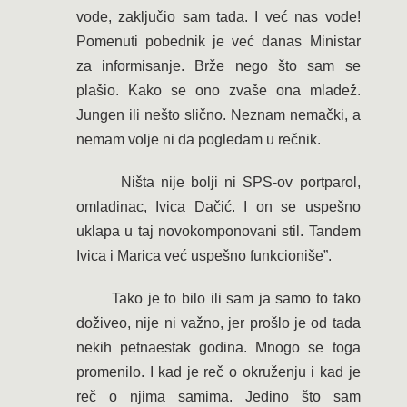
vode, zaključio sam tada. I već nas vode!
Pomenuti pobednik je već danas Ministar
za informisanje. Brže nego što sam se
plašio. Kako se ono zvaše ona mladež.
Jungen ili nešto slično. Neznam nemački, a
nemam volje ni da pogledam u rečnik.
Ništa nije bolji ni SPS-ov portparol,
omladinac, Ivica Dačić. I on se uspešno
uklapa u taj novokomponovani stil. Tandem
Ivica i Marica već uspešno funkcioniše”.
Tako je to bilo ili sam ja samo to tako
doživeo, nije ni važno, jer prošlo je od tada
nekih petnaestak godina. Mnogo se toga
promenilo. I kad je reč o okruženju i kad je
reč o njima samima. Jedino što sam