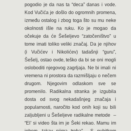
pogodio je da nas ta “deca” danas i vode.
Kod Vučića je došlo do ogromnih promena,
između ostalog i zbog toga što su mu neke
okolnosti išle na ruku. Ko je mogao da
očekuje da će Šešeljevo “zatočeništvo” u
tome imati toliko veliki značaj. Da je njihov
(i Vučićev i Nikolićev) tadašnji “guru”,
Šešelj, ostao ovde, teško da bi se oni mogli
osloboditi njegovog zagrljaja. Ne bi imali ni
vremena ni prostora da razmišljaju o nečem
drugom. Njegovim odlaskom sve se
promenilo. Radikalna stranka je izgubila
dosta od svog nekadašnjeg značaja i
popularnosti, naročito kod onih koji su bili
zaljubljeni u Šešeljeve radikalne metode –
“El’ si video šta im je Šeki rekao. Mamu im
jebem, takav njima treba”. S gubitkom