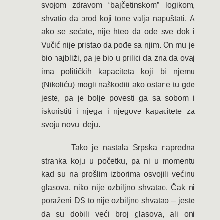
svojom zdravom “bajčetinskom” logikom,
shvatio da brod koji tone valja napuštati. A
ako se sećate, nije hteo da ode sve dok i
Vučić nije pristao da pođe sa njim. On mu je
bio najbliži, pa je bio u prilici da zna da ovaj
ima političkih kapaciteta koji bi njemu
(Nikoliću) mogli naškoditi ako ostane tu gde
jeste, pa je bolje povesti ga sa sobom i
iskoristiti i njega i njegove kapacitete za
svoju novu ideju.
Tako je nastala Srpska napredna
stranka koju u početku, pa ni u momentu
kad su na prošlim izborima osvojili većinu
glasova, niko nije ozbiljno shvatao. Čak ni
poraženi DS to nije ozbiljno shvatao – jeste
da su dobili veći broj glasova, ali oni