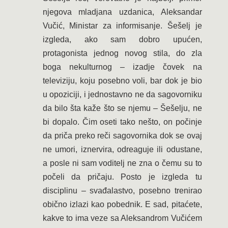
njegova mladjana uzdanica, Aleksandar
Vučić, Ministar za informisanje. Šešelj je
izgleda, ako sam dobro upućen,
protagonista jednog novog stila, do zla
boga nekulturnog – izadje čovek na
televiziju, koju posebno voli, bar dok je bio
u opoziciji, i jednostavno ne da sagovorniku
da bilo šta kaže što se njemu – Šešelju, ne
bi dopalo. Čim oseti tako nešto, on počinje
da priča preko reči sagovornika dok se ovaj
ne umori, iznervira, odreaguje ili odustane,
a posle ni sam voditelj ne zna o čemu su to
počeli da pričaju. Posto je izgleda tu
disciplinu – svađalastvo, posebno trenirao
obično izlazi kao pobednik. E sad, pitaćete,
kakve to ima veze sa Aleksandrom Vučićem