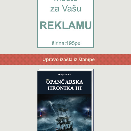
Upravo izašla iz štampe