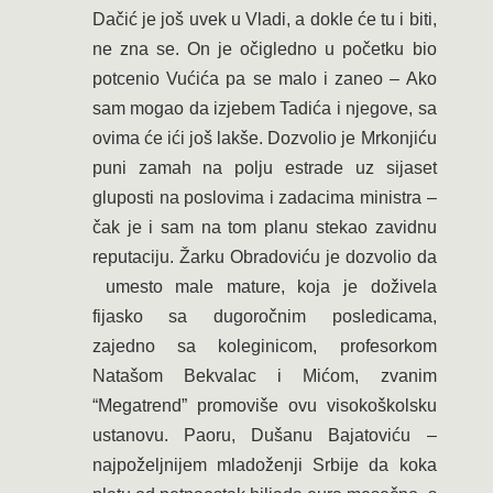
Dačić je još uvek u Vladi, a dokle će tu i biti,
ne zna se. On je očigledno u početku bio
potcenio Vućića pa se malo i zaneo – Ako
sam mogao da izjebem Tadića i njegove, sa
ovima će ići još lakše. Dozvolio je Mrkonjiću
puni zamah na polju estrade uz sijaset
gluposti na poslovima i zadacima ministra –
čak je i sam na tom planu stekao zavidnu
reputaciju. Žarku Obradoviću je dozvolio da
umesto male mature, koja je doživela
fijasko sa dugoročnim posledicama,
zajedno sa koleginicom, profesorkom
Natašom Bekvalac i Mićom, zvanim
“Megatrend” promoviše ovu visokoškolsku
ustanovu. Paoru, Dušanu Bajatoviću –
najpoželjnijem mladoženji Srbije da koka