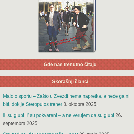
Gde nas trenutno čitaju
Skorašnji članci
Malo o sportu – Zašto u Zvezdi nema napretka, a neće ga ni
biti, dok je Steropulos trener
3. oktobra 2025.
Il’ su glupi Il’ su pokvareni – a ne verujem da su glupi
26.
septembra 2025.