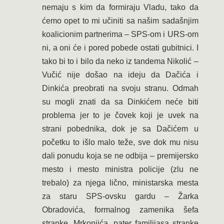
nemaju s kim da formiraju Vladu, tako da
ćemo opet to mi učiniti sa našim sadašnjim
koalicionim partnerima – SPS-om i URS-om
ni, a oni će i pored pobede ostati gubitnici. I
tako bi to i bilo da neko iz tandema Nikolić –
Vučić nije došao na ideju da Dačića i
Dinkića preobrati na svoju stranu. Odmah
su mogli znati da sa Dinkićem neće biti
problema jer to je čovek koji je uvek na
strani pobednika, dok je sa Dačićem u
početku to išlo malo teže, sve dok mu nisu
dali ponudu koja se ne odbija – premijersko
mesto i mesto ministra policije (zlu ne
trebalo) za njega lično, ministarska mesta
za staru SPS-ovsku gardu – Žarka
Obradovića, formalnog zamenika šefa
stranke, Mrkonjića, pater familijasa stranke