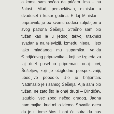
o kome sam počeo da pričam. Ima – na
žalost. Mlad, perspektivan, ministar u
dvadeset i kusur godina. E taj Ministar –
pripravnik, je po svemu sudeći zaljubljen u
svog patrona Šešelja. Strašno sam bio
tužan kad je u jednoj takvoj utakmici
svađanja na televiziji, između njega i isto
tako mlađanog mu suparnika, valjda
Đindjićevog pripravnika – koji se izgleda za
taj duel posebno pripremao, onaj prvi,
Šešeljev, koji je očigledno perspektivniji,
ubedljivo pobedio. Bio je briljantan.
Nadmašio je i samog Šešelja. A ja sam bio
tužan, ne zato što je onaj drugi – Đinđićev,
izgubio, vec zbog nečeg drugog. Jadna
nam majka, kud mi to idemo. Shvatila deca
da je u tome štos. I oni će sutra da nas