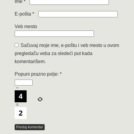
Ime
*
E-pošta
*
Veb mesto
Sačuvaj moje ime, e-poštu i veb mesto u ovom
pregledaču veba za sledeći put kada
komentarišem.
Popuni prazno polje:
*
−
=