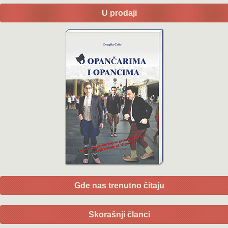
U prodaji
Gde nas trenutno čitaju
Skorašnji članci