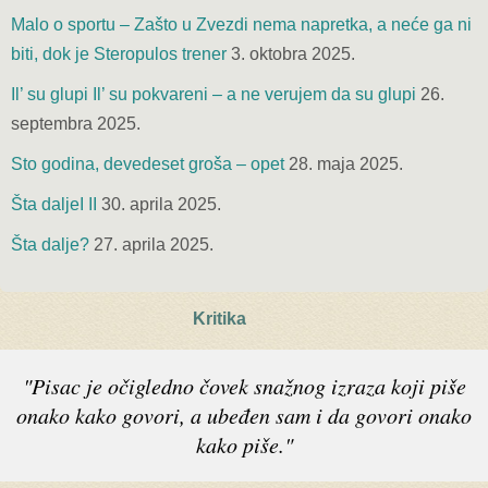
Malo o sportu – Zašto u Zvezdi nema napretka, a neće ga ni
biti, dok je Steropulos trener
3. oktobra 2025.
Il’ su glupi Il’ su pokvareni – a ne verujem da su glupi
26.
septembra 2025.
Sto godina, devedeset groša – opet
28. maja 2025.
Šta daljeI II
30. aprila 2025.
Šta dalje?
27. aprila 2025.
Kritika
"Pisac je očigledno čovek snažnog izraza koji piše
onako kako govori, a ubeđen sam i da govori onako
kako piše."