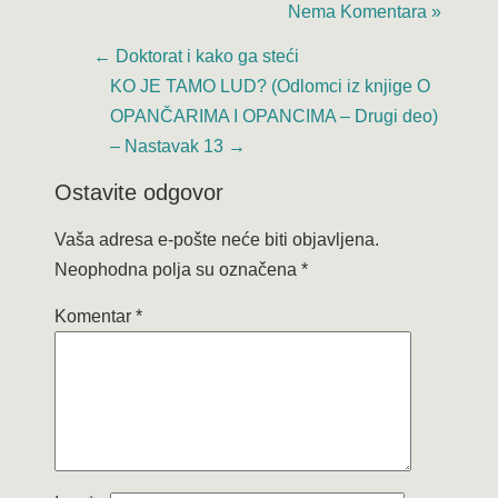
Nema Komentara »
←
Doktorat i kako ga steći
KO JE TAMO LUD? (Odlomci iz knjige O
OPANČARIMA I OPANCIMA – Drugi deo)
– Nastavak 13
→
Ostavite odgovor
Vaša adresa e-pošte neće biti objavljena.
Neophodna polja su označena
*
Komentar
*