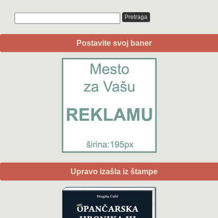
Postavite svoj baner
Upravo izašla iz štampe