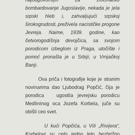
bombardovanje Jugoslavije, nekada je jela
srpski hleb i, zahvaljujući srpskoj
širokogrudosti, preživela nacističke progone
Jevreja. Naime, 1939. godine, kao
četvorogodišnja devojčica, sa svojom
porodicom izbeglom iz Praga, utočište i
pomoć pronašla je u Srbiji, u Vrnjačkoj
Banji.
Ova priča i fotografije koje je stranim
novinarima dao Ljubodrag Popčić, čija je
porodica ugostila jevrejsku porodicu
Medlininog oca Jozefa Korbela, juče su
obišli ceo svet.
U kući Popčića, u Vili „Rivijera“,
Korbelovi su celo jedno leto bezbrižno