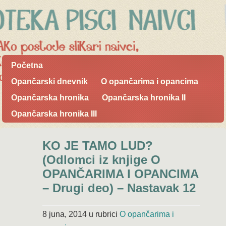
Početna
Opančarski dnevnik
O opančarima i opancima
Opančarska hronika
Opančarska hronika II
Opančarska hronika III
KO JE TAMO LUD?
(Odlomci iz knjige O
OPANČARIMA I OPANCIMA
– Drugi deo) – Nastavak 12
8 juna, 2014
u rubrici
O opančarima i