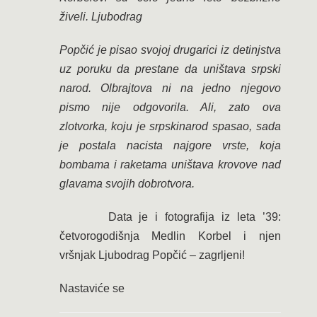
živeli. Ljubodrag
Popčić je pisao svojoj drugarici iz detinjstva
uz poruku da prestane da uništava srpski
narod. Olbrajtova ni na jedno njegovo
pismo nije odgovorila. Ali, zato ova
zlotvorka, koju je srpskinarod spasao, sada
je postala nacista najgore vrste, koja
bombama i raketama uništava krovove nad
glavama svojih dobrotvora.
Data je i fotografija iz leta ’39:
četvorogodišnja Medlin Korbel i njen
vršnjak Ljubodrag Popčić – zagrljeni!
Nastaviće se