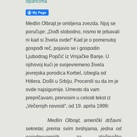
opancima
Medlin Olbrajt je omiljena zvezda. Njoj se
poručuje: „Dođi slobodno, nismo te jebavali
ni kad si živela ovde!“ Kad je o pomenutoj
gospođi reč, pojavio se i gospodin
Ljubodrag Popčić iz Vrnjačke Banje. U
njihovoj kući je svojevremeno živela
jevrejska porodica Korbel, izbegla od
Hitlera. Došli u Srbiju. Procenili su da im je
ovde najsigurnije. Umesto da vam
prepričavam, prenosim u celosti tekst iz
„Večernjih novosti“, od 19. aprila 1999:
Medlin Olbrajt, američki državni
sekretar, prema svim tvrdnjama, jedna od
najodgovornijih za zločinačko