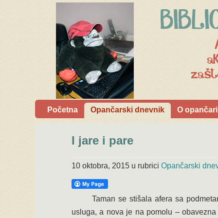
Početna
Opančarski dnevnik
O opančari
I jare i pare
10 oktobra, 2015
u rubrici
Opančarski dne
Taman se stišala afera sa podmetanje
usluga, a nova je na pomolu – obavezna 