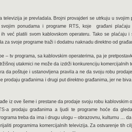
elevizija je prevladala. Brojni provajderi se utrkuju u svoji
u u svojim ponudama i programe RTS, koje građani plaćaju
h već platili svom kablovskom operateru. Tako se plaćaju i sv
da za svoje programe traži i dodatnu naknadu direktno od građa
– tv programa, sa kablovskim operaterima, pa je pretpostavka
žišnoj utakmici ne može da izdrži konkurenciju komercijalnih tel
a da poštuje i ustanovljena pravila a ne da svoju robu prodaj
 prodaju građanima i drugi put direktno građanima, jer ne biva i
 iz ove šeme i prestane da prodaje svoju robu kablovskim o
S-a prodaju građanima a ljudi te programe hoće da gleda
 programa treba da ima i drugu ulogu – obrazovnu, kulturnu … d
ijaliti programima komercijalnih televizija. Za ostvarenje tih ci