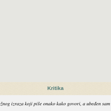
Kritika
ažnog izraza koji piše onako kako govori, a ubeđen sam 