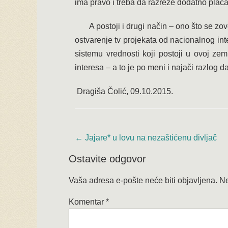
ima pravo i treba da razreže dodatno plaća
A postoji i drugi način – ono što se zo
ostvarenje tv projekata od nacionalnog in
sistemu vrednosti koji postoji u ovoj zem
interesa – a to je po meni i najači razlog 
Dragiša Čolić, 09.10.2015.
←
Jajare* u lovu na nezaštićenu divljač
Ostavite odgovor
Vaša adresa e-pošte neće biti objavljena.
Ne
Komentar
*