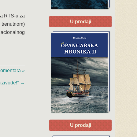
ja RTS-u za
U prodaji
o trenutnom)
 nacionalnog
omentara »
azivode!”
→
U prodaji