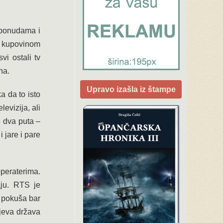
m ponudama i
 kupovinom
i ostali tv
na.
Upravo izašla iz štampe
 da to isto
evizija, ali
e dva puta –
 jare i pare
peraterima.
ju. RTS je
a pokuša bar
ljeva država