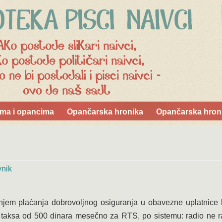
ma i opancima
Opančarska hronika
Opančarska hroni
vnik
m plaćanja dobrovoljnog osiguranja u obavezne uplatnice 
taksa od 500 dinara mesečno za RTS, po sistemu: radio ne rad