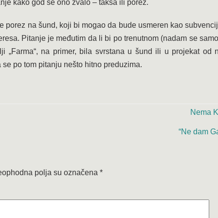
nje kako god se ono zvalo – taksa ili porez.
ve porez na šund, koji bi mogao da bude usmeren kao subvenci
teresa. Pitanje je međutim da li bi po trenutnom (nadam se sam
lji „Farma“, na primer, bila svrstana u šund ili u projekat od
da se po tom pitanju nešto hitno preduzima.
Nema K
“Ne dam G
ophodna polja su označena
*