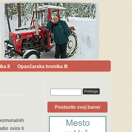
ka II
Opančarska hronika III
Postavite svoj baner
komunalnih
io svira ti