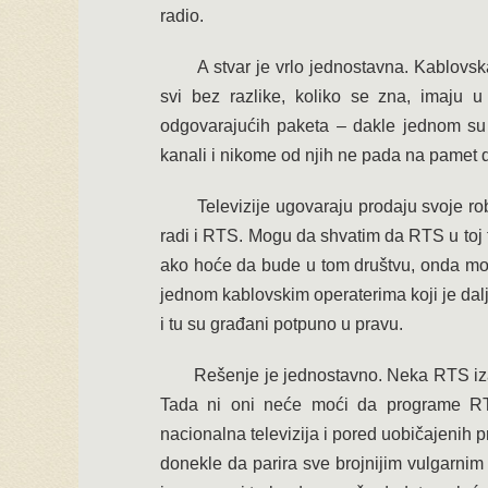
radio.
A stvar je vrlo jednostavna. Kablovska t
svi bez razlike, koliko se zna, imaj
odgovarajućih paketa – dakle jednom su i
kanali i nikome od njih ne pada na pamet 
Televizije ugovaraju prodaju svoje robe 
radi i RTS. Mogu da shvatim da RTS u toj tr
ako hoće da bude u tom društvu, onda mor
jednom kablovskim operaterima koji je dalje
i tu su građani potpuno u pravu.
Rešenje je jednostavno. Neka RTS izađe
Tada ni oni neće moći da programe RT
nacionalna televizija i pored uobičajenih
donekle da parira sve brojnijim vulgarnim r