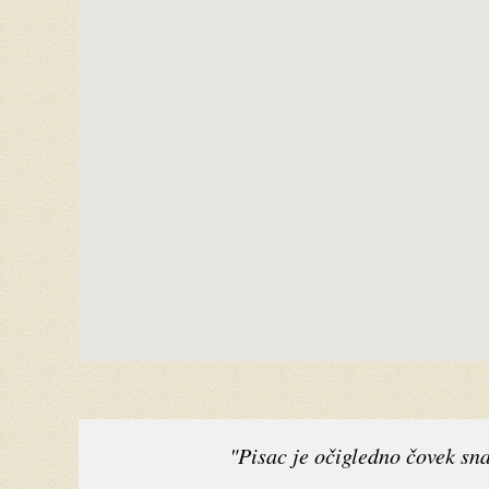
"Pisac je očigledno čovek sn