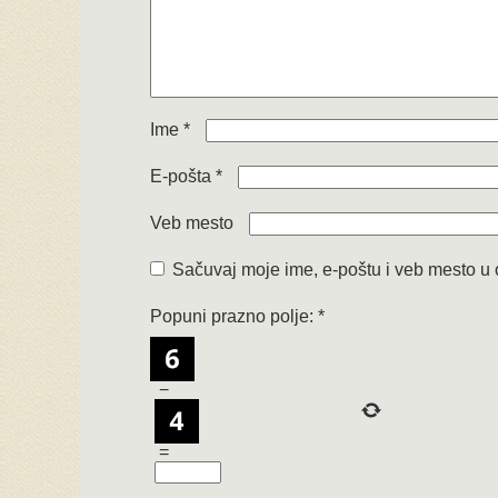
Ime
*
E-pošta
*
Veb mesto
Sačuvaj moje ime, e-poštu i veb mesto u
Popuni prazno polje:
*
−
=