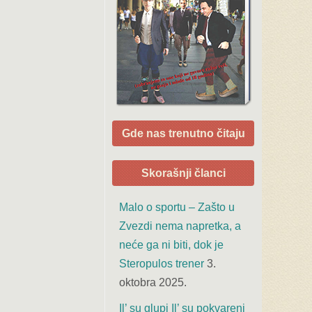
Gde nas trenutno čitaju
Skorašnji članci
Malo o sportu – Zašto u
Zvezdi nema napretka, a
neće ga ni biti, dok je
Steropulos trener
3.
oktobra 2025.
Il’ su glupi Il’ su pokvareni