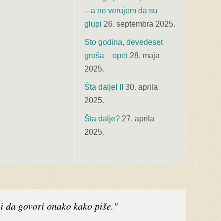
– a ne verujem da su
glupi
26. septembra 2025.
Sto godina, devedeset
groša – opet
28. maja
2025.
Šta daljeI II
30. aprila
2025.
Šta dalje?
27. aprila
2025.
i da govori onako kako piše."