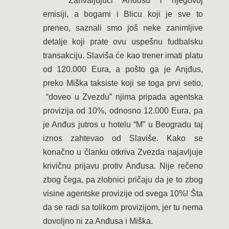
Zahvaljujući Anđusu i njegovoj
emisiji, a bogami i Blicu koji je sve to
preneo, saznali smo još neke zanimljive
detalje koji prate ovu uspešnu fudbalsku
transakciju. Slaviša će kao trener imati platu
od 120.000 Eura, a pošto ga je Anjđus,
preko Miška taksiste koji se toga prvi setio,
“doveo u Zvezdu” njima pripada agentska
provizija od 10%, odnosno 12.000 Eura, pa
je Anđus jutros u hotelu “M” u Beogradu taj
iznos zahtevao od Slaviše. Kako se
konačno u članku otkriva Zvezda najavljuje
krivičnu prijavu protiv Anđusa. Nije rečeno
zbog čega, pa zlobnici pričaju da je to zbog
visine agentske provizije od svega 10%! Šta
da se radi sa tolikom provizijom, jer tu nema
dovoljno ni za Anđusa i Miška.