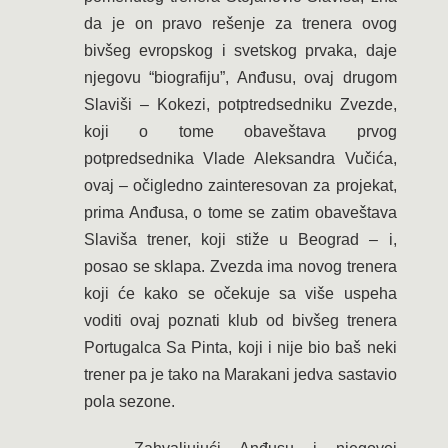
da je on pravo rešenje za trenera ovog
bivšeg evropskog i svetskog prvaka, daje
njegovu “biografiju”, Anđusu, ovaj drugom
Slaviši – Kokezi, potptredsedniku Zvezde,
koji o tome obaveštava prvog
potpredsednika Vlade Aleksandra Vučića,
ovaj – očigledno zainteresovan za projekat,
prima Anđusa, o tome se zatim obaveštava
Slaviša trener, koji stiže u Beograd – i,
posao se sklapa. Zvezda ima novog trenera
koji će kako se očekuje sa više uspeha
voditi ovaj poznati klub od bivšeg trenera
Portugalca Sa Pinta, koji i nije bio baš neki
trener pa je tako na Marakani jedva sastavio
pola sezone.