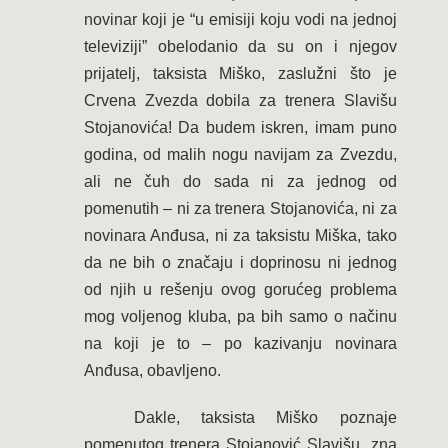
novinar koji je “u emisiji koju vodi na jednoj
televiziji” obelodanio da su on i njegov
prijatelj, taksista Miško, zaslužni što je
Crvena Zvezda dobila za trenera Slavišu
Stojanovića! Da budem iskren, imam puno
godina, od malih nogu navijam za Zvezdu,
ali ne čuh do sada ni za jednog od
pomenutih – ni za trenera Stojanovića, ni za
novinara Anđusa, ni za taksistu Miška, tako
da ne bih o značaju i doprinosu ni jednog
od njih u rešenju ovog gorućeg problema
mog voljenog kluba, pa bih samo o načinu
na koji je to – po kazivanju novinara
Anđusa, obavljeno.
Dakle, taksista Miško poznaje
pomenutog trenera Stojanović Slavišu, zna