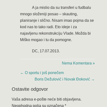
A ja mislio da su transferi u fudbalu
mnogo složeniji posao – skauting,
planiranje i slično. Nisam imao pojma da se
kod nas to tako radi. Eto ideje i za
najavljenu rekonstrukciju Vlade. Možda bi
Miško mogao i tu da pomogne.
DC, 17.07.2013.
Nema Komentara »
←
O sportu i još ponečem
Boris Dežulović i Novak Đoković
→
Ostavite odgovor
Vaša adresa e-pošte neće biti objavljena.
Neophodna polja su označena
*