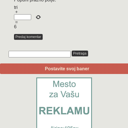
tri
+
=
6
Postavite svoj baner