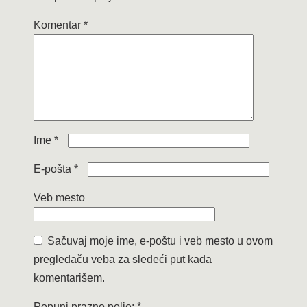
Komentar
*
Ime
*
E-pošta
*
Veb mesto
Sačuvaj moje ime, e-poštu i veb mesto u ovom
pregledaču veba za sledeći put kada
komentarišem.
Popuni prazno polje:
*