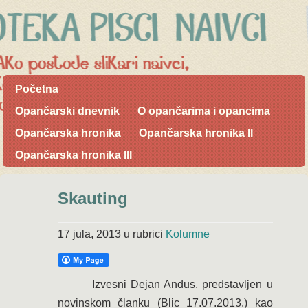
Početna
Opančarski dnevnik
O opančarima i opancima
Opančarska hronika
Opančarska hronika II
Opančarska hronika III
Skauting
17 jula, 2013
u rubrici
Kolumne
Izvesni Dejan Anđus, predstavljen u
novinskom članku (Blic 17.07.2013.) kao