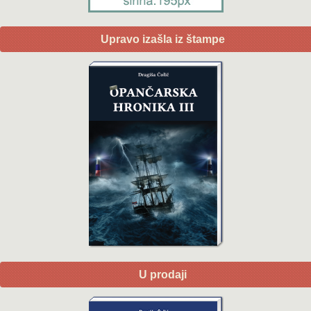
Upravo izašla iz štampe
U prodaji