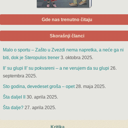
Gde nas trenutno čitaju
Skorašnji članci
Malo o sportu – Zašto u Zvezdi nema napretka, a neće ga ni
biti, dok je Steropulos trener
3. oktobra 2025.
Il’ su glupi Il’ su pokvareni – a ne verujem da su glupi
26.
septembra 2025.
Sto godina, devedeset groša – opet
28. maja 2025.
Šta daljeI II
30. aprila 2025.
Šta dalje?
27. aprila 2025.
Kritika