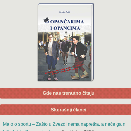
Gde nas trenutno čitaju
Skorašnji članci
Malo o sportu – Zašto u Zvezdi nema napretka, a neće ga ni