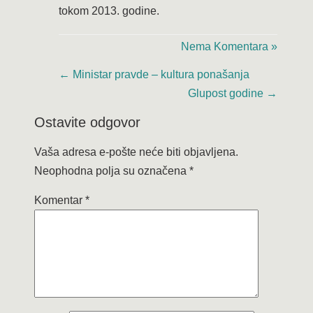
tokom 2013. godine.
Nema Komentara »
←
Ministar pravde – kultura ponašanja
Glupost godine
→
Ostavite odgovor
Vaša adresa e-pošte neće biti objavljena.
Neophodna polja su označena
*
Komentar
*