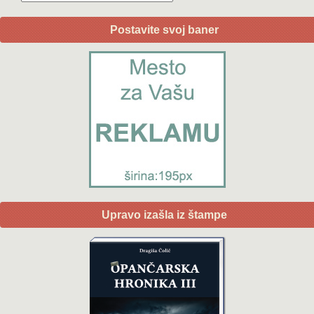
Postavite svoj baner
Upravo izašla iz štampe