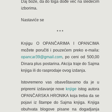
Daj bože, da do toga dođe već na sledećim
izborima.
Nastaviće se
* * *
Knjigu O OPANČARIMA I OPANCIMA
možete poručiti i pouzećem preko e-maila:
opancar39@gmail.com
, po ceni od 500,00
Dinara plus postarina. Akcija traje do Sajma
knjiga ili do rasprodaje ovog izdanja.
Istovremeno vas obaveštavamo da je u
pripremi izdavanje nove
knjige
istog autora
OPANČARSKA HRONIKA koja treba da se
pojavi iz štampe do Sajma knjiga. Knjiga
obuhvata blogove pisane na dogadjanja