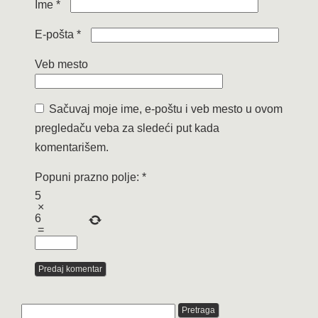
Ime
*
E-pošta
*
Veb mesto
Sačuvaj moje ime, e-poštu i veb mesto u ovom
pregledaču veba za sledeći put kada
komentarišem.
Popuni prazno polje:
*
5
×
6
=