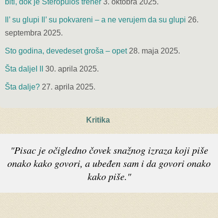
biti, dok je Steropulos trener
3. oktobra 2025.
Il’ su glupi Il’ su pokvareni – a ne verujem da su glupi
26.
septembra 2025.
Sto godina, devedeset groša – opet
28. maja 2025.
Šta daljeI II
30. aprila 2025.
Šta dalje?
27. aprila 2025.
Kritika
"Pisac je očigledno čovek snažnog izraza koji piše
onako kako govori, a ubeđen sam i da govori onako
kako piše."