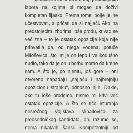
izbora na kojima bi mogao da doživi
kompletan fijasko. Prema tome, bolje je ne
učestvovati, a pričati da si najjači. Ako na
predstojećim izborima loše prođu, krivac se
već zna – to je ostatak opozicije koja nije
prihvatila da, od njega vođena, potuče
Miloševića, što im je on lepo i velikodušno
nudio, tako da je on u borbu morao da krene
sam. A što je, po njemu, još gore – oni
otvoreno napadaju „najjaču i najbrojniju
opozicionu stranku“, odnosno njih. Dakle,
ako tu loše prođemo, nismo mi krivi već
ostatak opozicije. A što se tiče isturanja
nesrećnog Vojislava Mihailovića za
predsedničkog kandidata, on, razume se,
nema nikakvih šansi. Kompetentniji od