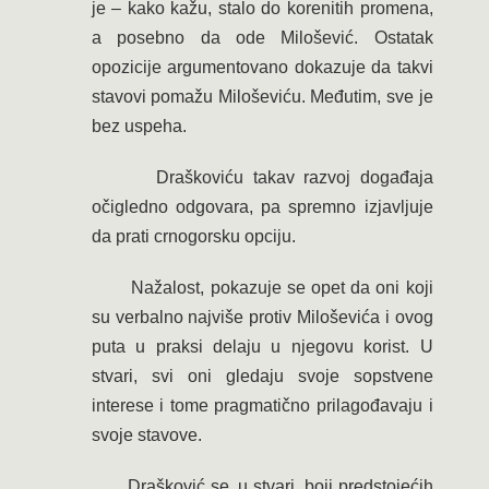
je – kako kažu, stalo do korenitih promena,
a posebno da ode Milošević. Ostatak
opozicije argumentovano dokazuje da takvi
stavovi pomažu Miloševiću. Međutim, sve je
bez uspeha.
Draškoviću takav razvoj događaja
očigledno odgovara, pa spremno izjavljuje
da prati crnogorsku opciju.
Nažalost, pokazuje se opet da oni koji
su verbalno najviše protiv Miloševića i ovog
puta u praksi delaju u njegovu korist. U
stvari, svi oni gledaju svoje sopstvene
interese i tome pragmatično prilagođavaju i
svoje stavove.
Drašković se, u stvari, boji predstojećih