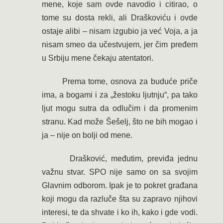
mene, koje sam ovde navodio i citirao, o
tome su dosta rekli, ali Draškoviću i ovde
ostaje alibi – nisam izgubio ja već Voja, a ja
nisam smeo da učestvujem, jer čim pređem
u Srbiju mene čekaju atentatori.
Prema tome, osnova za buduće priče
ima, a bogami i za „žestoku ljutnju“, pa tako
ljut mogu sutra da odlučim i da promenim
stranu. Kad može Šešelj, što ne bih mogao i
ja – nije on bolji od mene.
Drašković, međutim, previđa jednu
važnu stvar. SPO nije samo on sa svojim
Glavnim odborom. Ipak je to pokret građana
koji mogu da razluče šta su zapravo njihovi
interesi, te da shvate i ko ih, kako i gde vodi.