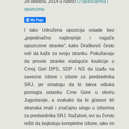
29 oktobra, 2014
u rubrici
O opančarima i
opancima
I tako Udružena opozicija ostade bez
„pojedinačno najbrojnije i najjače
opozicione stranke“, kako Drašković često
voli da kaže za svoju stranku. Pokušavaju
da privole stranke vladajuće koalicije u
Crnoj Gori DPS, SDP i NS da izađu na
savezne izbore i izbore za predsednika
SRJ, jer smatraju da bi takva odluka
pomogla ostanku Crne Gore u okviru
Jugoslavije, a svakako da bi glasovi tih
stranaka imali i značajnu ulogu u izborima
za predsednika SRJ. Nažalost, ovi su čvrsto
rešili da bojkotuju kompletne izbore, iako im