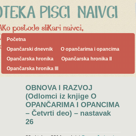
Početna
Opančarski dnevnik
O opančarima i opancima
Opančarska hronika
Opančarska hronika II
Opančarska hronika III
OBNOVA I RAZVOJ
(Odlomci iz knjige O
OPANČARIMA I OPANCIMA
– Četvrti deo) – nastavak
26