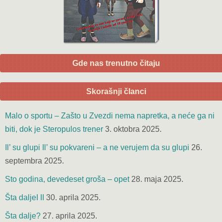
Gde nas trenutno čitaju
Skorašnji članci
Malo o sportu – Zašto u Zvezdi nema napretka, a neće ga ni
biti, dok je Steropulos trener
3. oktobra 2025.
Il’ su glupi Il’ su pokvareni – a ne verujem da su glupi
26.
septembra 2025.
Sto godina, devedeset groša – opet
28. maja 2025.
Šta daljeI II
30. aprila 2025.
Šta dalje?
27. aprila 2025.