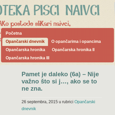
Početna
Opančarski dnevnik
O opančarima i opancima
Opančarska hronika
Opančarska hronika II
Opančarska hronika III
Pamet je daleko (6a) – Nije
važno što si j…, ako se to
ne zna.
26 septembra, 2015
u rubrici
Opančarski
dnevnik