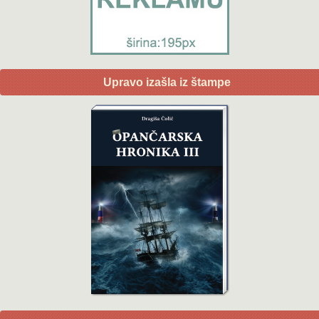
Upravo izašla iz štampe