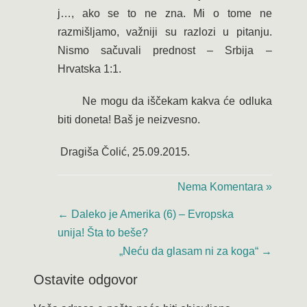
j…, ako se to ne zna. Mi o tome ne
razmišljamo, važniji su razlozi u pitanju.
Nismo sačuvali prednost – Srbija –
Hrvatska 1:1.
Ne mogu da iščekam kakva će odluka
biti doneta! Baš je neizvesno.
Dragiša Čolić, 25.09.2015.
Nema Komentara »
←
Daleko je Amerika (6) – Evropska
unija! Šta to beše?
„Neću da glasam ni za koga“
→
Ostavite odgovor