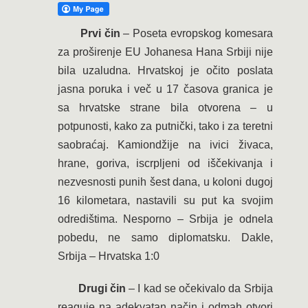
Prvi čin
– Poseta evropskog komesara
za proširenje EU Johanesa Hana Srbiji nije
bila uzaludna. Hrvatskoj je očito poslata
jasna poruka i več u 17 časova granica je
sa hrvatske strane bila otvorena – u
potpunosti, kako za putnički, tako i za teretni
saobraćaj. Kamiondžije na ivici živaca,
hrane, goriva, iscrpljeni od iščekivanja i
nezvesnosti punih šest dana, u koloni dugoj
16 kilometara, nastavili su put ka svojim
odredištima. Nesporno – Srbija je odnela
pobedu, ne samo diplomatsku. Dakle,
Srbija – Hrvatska 1:0
Drugi čin
– I kad se očekivalo da Srbija
reaguje na adekvatan način i odmah otvori