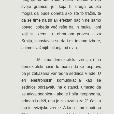
svoje granice, jer koja bi druga odluka
mogla da bude doneta ako ste to tražili, te
da se time na tih ali efektan način ne samo
potvrdi pobeda već reše daljih muka i oni
koji su krenuli u obrnutom pravcu – za
Srbiju, ispostavilo se da i mi imamo izbore,
a time i važnijih pitanja od ovih.
Mi smo demokratska zemlja i na
demokratski način to mora i da se raspravi,
pa je zakazana vanredna sednica Vlade. U
eri elektronskih komunikacija kad se
sednice održavaju na distanci, umesto da
se takva sednica – ako je i bila neophodna,
odmah i održi, ona je zakazana za 21 čas, u
top televizijsko vreme. A tada – prekinuti su