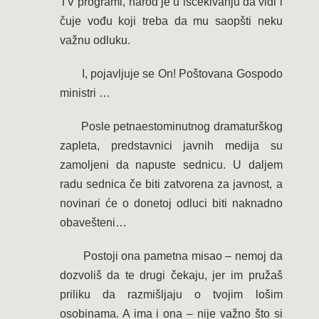
TV programi, narod je u iščekivanju da vidi i
čuje vođu koji treba da mu saopšti neku
važnu odluku.
I, pojavljuje se On! Poštovana Gospodo
ministri …
Posle petnaestominutnog dramaturškog
zapleta, predstavnici javnih medija su
zamoljeni da napuste sednicu. U daljem
radu sednica če biti zatvorena za javnost, a
novinari će o donetoj odluci biti naknadno
obavešteni…
Postoji ona pametna misao – nemoj da
dozvoliš da te drugi čekaju, jer im pružaš
priliku da razmišljaju o tvojim lošim
osobinama. A ima i ona – nije važno što si