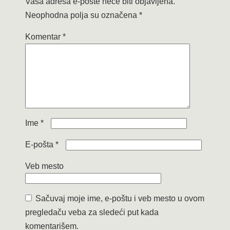
Vaša adresa e-pošte neće biti objavljena.
Neophodna polja su označena
*
Komentar
*
Ime
*
E-pošta
*
Veb mesto
Sačuvaj moje ime, e-poštu i veb mesto u ovom
pregledaču veba za sledeći put kada
komentarišem.