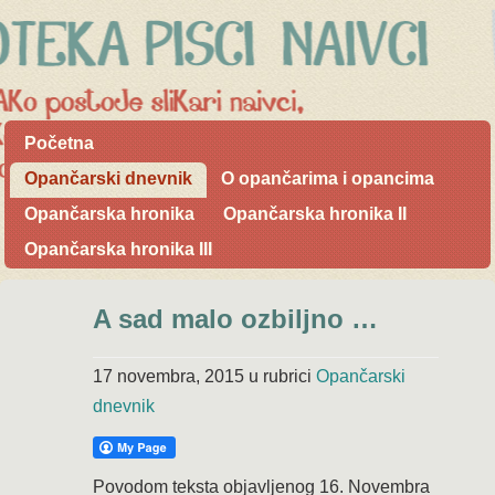
Početna
Opančarski dnevnik
O opančarima i opancima
Opančarska hronika
Opančarska hronika II
Opančarska hronika III
A sad malo ozbiljno …
17 novembra, 2015
u rubrici
Opančarski
dnevnik
Povodom teksta objavljenog 16. Novembra