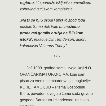
regionu
, što pomaže isključivo američkom
vojno-industrijskom kompleksu.
„Na to se ISIS svodi i upravo zbog toga
postoji. Samo dok traje rat
možemo
prodavati gomilu oružja na Bliskom
istoku
“, rekao je Din Henderson, autor i
kolumnista
Veterans Today”
.
* * *
Još 1999. godine sam u svojoj knjizi O
OPANČARIMA I OPANCIMA, koju sam
pisao za vreme bombardovanja, poglavlje:
KO JE TAMO LUD – Pisma Gospodinu
Bleru, povodom ovoga o čemu sada govore
gospoda Santorum i Henderson, napisao