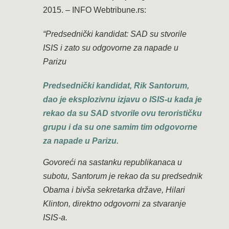
2015. – INFO Webtribune.rs:
“Predsednički kandidat: SAD su stvorile
ISIS i zato su odgovorne za napade u
Parizu
Predsednički kandidat, Rik Santorum,
dao je eksplozivnu izjavu o ISIS-u kada je
rekao da su SAD stvorile ovu terorističku
grupu i da su one samim tim odgovorne
za napade u Parizu.
Govoreći na sastanku republikanaca u
subotu, Santorum je rekao da su predsednik
Obama i bivša sekretarka države, Hilari
Klinton, direktno odgovorni za stvaranje
ISIS-a.