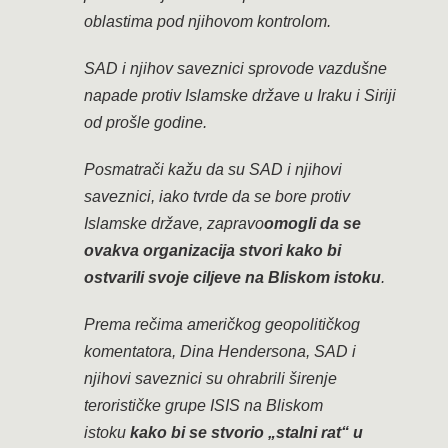
oblastima pod njihovom kontrolom.
SAD i njihov saveznici sprovode vazdušne
napade protiv Islamske države u Iraku i Siriji
od prošle godine.
Posmatrači kažu da su SAD i njihovi
saveznici, iako tvrde da se bore protiv
Islamske države, zapravo
omogli da se
ovakva organizacija stvori kako bi
ostvarili svoje ciljeve na Bliskom istoku
.
Prema rečima američkog geopolitičkog
komentatora, Dina Hendersona, SAD i
njihovi saveznici su ohrabrili širenje
terorističke grupe ISIS na Bliskom
istoku
kako bi se stvorio „stalni rat“ u