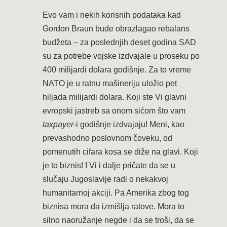
Evo vam i nekih korisnih podataka kad
Gordon Braun bude obrazlagao rebalans
budžeta – za poslednjih deset godina SAD
su za potrebe vojske izdvajale u proseku po
400 milijardi dolara godišnje. Za to vreme
NATO je u ratnu mašineriju uložio pet
hiljada milijardi dolara. Koji ste Vi glavni
evropski jastreb sa onom sićom što vam
taxpayer
-i godišnje izdvajaju! Meni, kao
prevashodno poslovnom čoveku, od
pomenutih cifara kosa se diže na glavi. Koji
je to biznis! I Vi i dalje pričate da se u
slučaju Jugoslavije radi o nekakvoj
humanitarnoj akciji. Pa Amerika zbog tog
biznisa mora da izmišlja ratove. Mora to
silno naoružanje negde i da se troši, da se