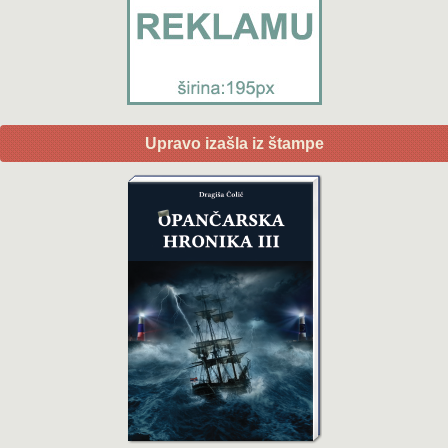
Upravo izašla iz štampe