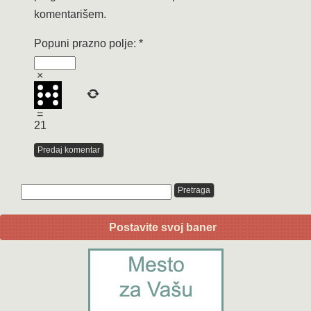
komentarišem.
Popuni prazno polje:
*
×
=
21
Postavite svoj baner