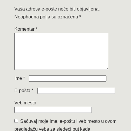
Vaša adresa e-pošte neće biti objavljena.
Neophodna polja su označena
*
Komentar
*
Ime
*
E-pošta
*
Veb mesto
Sačuvaj moje ime, e-poštu i veb mesto u ovom
pregledaču veba za sledeći put kada