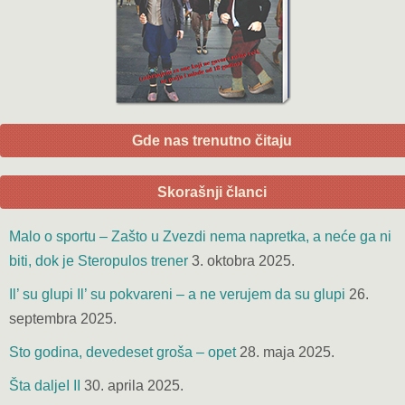
Gde nas trenutno čitaju
Skorašnji članci
Malo o sportu – Zašto u Zvezdi nema napretka, a neće ga ni
biti, dok je Steropulos trener
3. oktobra 2025.
Il’ su glupi Il’ su pokvareni – a ne verujem da su glupi
26.
septembra 2025.
Sto godina, devedeset groša – opet
28. maja 2025.
Šta daljeI II
30. aprila 2025.