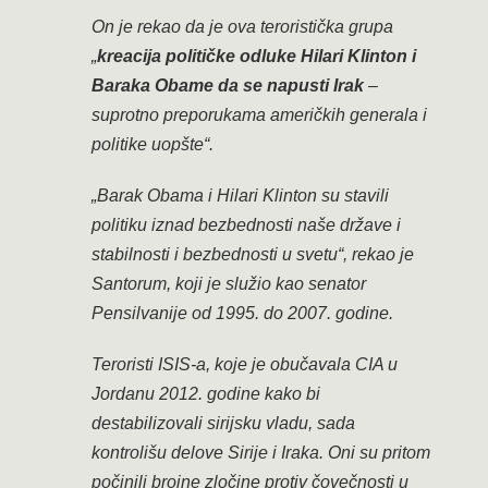
On je rekao da je ova teroristička grupa
„
kreacija političke odluke Hilari Klinton i
Baraka Obame da se napusti Irak
–
suprotno preporukama američkih generala i
politike uopšte“.
„Barak Obama i Hilari Klinton su stavili
politiku iznad bezbednosti naše države i
stabilnosti i bezbednosti u svetu“, rekao je
Santorum, koji je služio kao senator
Pensilvanije od 1995. do 2007. godine.
Teroristi ISIS-a, koje je obučavala CIA u
Jordanu 2012. godine kako bi
destabilizovali sirijsku vladu, sada
kontrolišu delove Sirije i Iraka. Oni su pritom
počinili brojne zločine protiv čovečnosti u