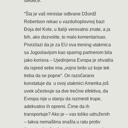
sledeće:
“Šta je vaš ministar odbrane Džordž
Robertson rekao u vazduhoplovnoj bazi
Đoja del Kole, u Italiji verovatno znate, a ja
bih, ako dozvolite, to malo komentarisao.
Proizilazi da je za EU ova trening utakmica
sa Jugoslavijom kao sparing partnerom bila
jako korisna – Ujedinjena Evropa je shvatila
da ispred sebe ima „vojno brdo uz koje tek
treba da se popne“. On razočarano
konstatuje da u ovoj utakmici Amerika još
uvek učestvuje sa dve trećine efektiva, da
Evropa nije u stanju da razmesti trupe,
adekvatno ih opremi. Čime da ih
transportuje? Ako je – vas toliko udruženih
– takva nemaština snašla u ratu protiv