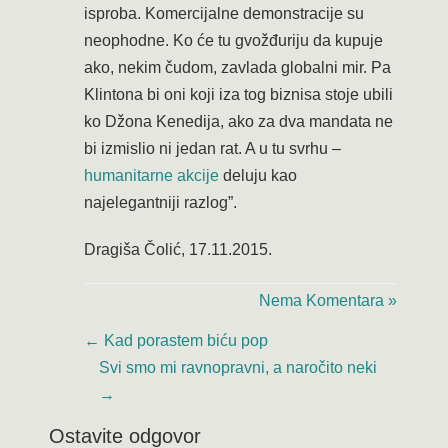
isproba. Komercijalne demonstracije su
neophodne. Ko će tu gvožđuriju da kupuje
ako, nekim čudom, zavlada globalni mir. Pa
Klintona bi oni koji iza tog biznisa stoje ubili
ko Džona Kenedija, ako za dva mandata ne
bi izmislio ni jedan rat. A u tu svrhu –
humanitarne akcije
deluju kao
najelegantniji razlog”.
Dragiša Čolić, 17.11.2015.
Nema Komentara »
←
Kad porastem biću pop
Svi smo mi ravnopravni, a naročito neki
→
Ostavite odgovor