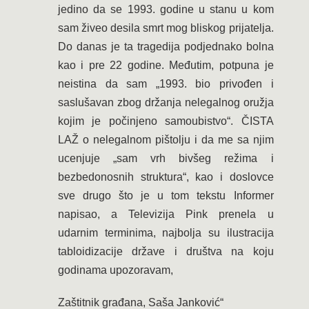
jedino da se 1993. godine u stanu u kom
sam živeo desila smrt mog bliskog prijatelja.
Do danas je ta tragedija podjednako bolna
kao i pre 22 godine. Međutim, potpuna je
neistina da sam „1993. bio privođen i
saslušavan zbog držanja nelegalnog oružja
kojim je počinjeno samoubistvo“. ČISTA
LAŽ o nelegalnom pištolju i da me sa njim
ucenjuje „sam vrh bivšeg režima i
bezbedonosnih struktura“, kao i doslovce
sve drugo što je u tom tekstu Informer
napisao, a Televizija Pink prenela u
udarnim terminima, najbolja su ilustracija
tabloidizacije države i društva na koju
godinama upozoravam,
Zaštitnik građana, Saša Janković“