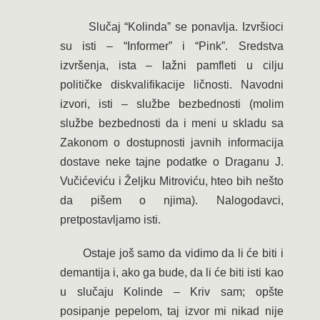
Slučaj “Kolinda” se ponavlja. Izvršioci
su isti – “Informer” i “Pink”. Sredstva
izvršenja, ista – lažni pamfleti u cilju
političke diskvalifikacije ličnosti. Navodni
izvori, isti – službe bezbednosti (molim
službe bezbednosti da i meni u skladu sa
Zakonom o dostupnosti javnih informacija
dostave neke tajne podatke o Draganu J.
Vučićeviću i Željku Mitroviću, hteo bih nešto
da pišem o njima). Nalogodavci,
pretpostavljamo isti.
Ostaje još samo da vidimo da li će biti i
demantija i, ako ga bude, da li će biti isti kao
u slučaju Kolinde – Kriv sam; opšte
posipanje pepelom, taj izvor mi nikad nije