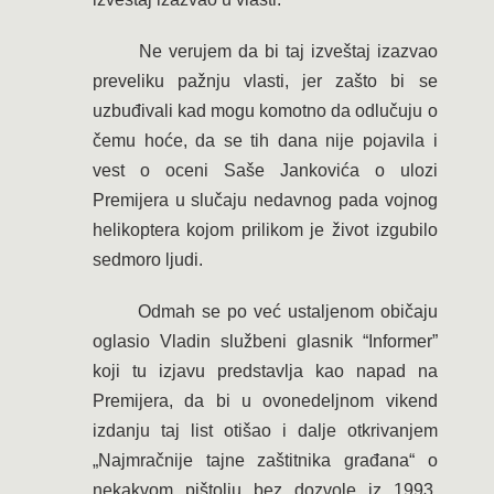
Ne verujem da bi taj izveštaj izazvao
preveliku pažnju vlasti, jer zašto bi se
uzbuđivali kad mogu komotno da odlučuju o
čemu hoće, da se tih dana nije pojavila i
vest o oceni Saše Jankovića o ulozi
Premijera u slučaju nedavnog pada vojnog
helikoptera kojom prilikom je život izgubilo
sedmoro ljudi.
Odmah se po već ustaljenom običaju
oglasio Vladin službeni glasnik “Informer”
koji tu izjavu predstavlja kao napad na
Premijera, da bi u ovonedeljnom vikend
izdanju taj list otišao i dalje otkrivanjem
„Najmračnije tajne zaštitnika građana“ o
nekakvom pištolju bez dozvole iz 1993.