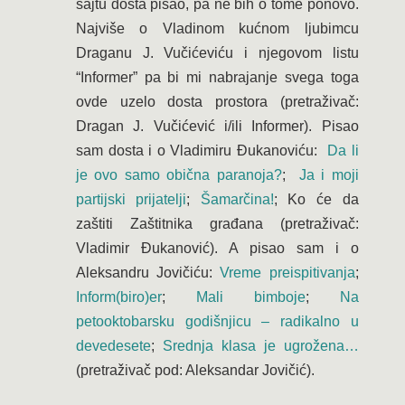
sajtu dosta pisao, pa ne bih o tome ponovo.
Najviše o Vladinom kućnom ljubimcu
Draganu J. Vučićeviću i njegovom listu
“Informer” pa bi mi nabrajanje svega toga
ovde uzelo dosta prostora (pretraživač:
Dragan J. Vučićević i/ili Informer). Pisao
sam dosta i o Vladimiru Đukanoviću:
Da li
je ovo samo obična paranoja?
;
Ja i moji
partijski prijatelji
;
Šamarčina!
; Ko će da
zaštiti Zaštitnika građana (pretraživač:
Vladimir Đukanović). A pisao sam i o
Aleksandru Jovičiću:
Vreme preispitivanja
;
Inform(biro)er
;
Mali bimboje
;
Na
petooktobarsku godišnjicu – radikalno u
devedesete
;
Srednja klasa je ugrožena…
(pretraživač pod: Aleksandar Jovičić).