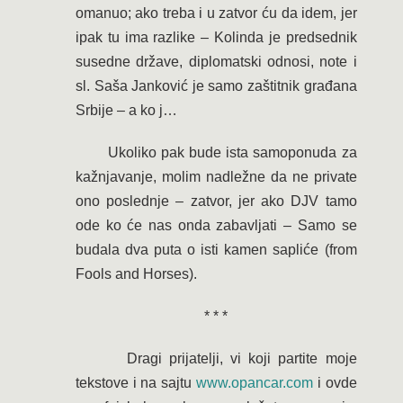
omanuo; ako treba i u zatvor ću da idem, jer
ipak tu ima razlike – Kolinda je predsednik
susedne države, diplomatski odnosi, note i
sl. Saša Janković je samo zaštitnik građana
Srbije – a ko j…
Ukoliko pak bude ista samoponuda za
kažnjavanje, molim nadležne da ne private
ono poslednje – zatvor, jer ako DJV tamo
ode ko će nas onda zabavljati – Samo se
budala dva puta o isti kamen sapliće (from
Fools and Horses).
* * *
Dragi prijatelji, vi koji partite moje
tekstove i na sajtu
www.opancar.com
i ovde