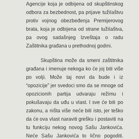
Agencije koja je odbijena od skupštinskog
odbora za bezbednost, pa prijave tužilaštvu
protiv vojnog obezbeđenja Premijerovog
brata, koja je odbijena od strane tužilaštva,
pa ovog sadašnjeg Izveštaja o radu
Zaštitnika građana u prethodnoj godini.
Skupština može da smeni zaštitnika
građana i imenuje nekoga ko će joj biti više
po volji. Može taj novi da bude i iz
“opozicije” jer svedoci smo da se mnoge od
opozicionih partija udvaraju režimu i
pokušavaju da uđu u vlast. I sve će biti po
zakonu, a ništa više neće biti isto, jer teško
da će ova vlast naraviti grešku i postaviti na
tu funkciju nekog novog Sašu Jankovića.
Neće Sašu Jankovića to lično pogoditi.