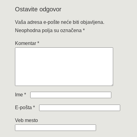
Ostavite odgovor
Vaša adresa e-pošte neće biti objavljena.
Neophodna polja su označena
*
Komentar
*
Ime
*
E-pošta
*
Veb mesto