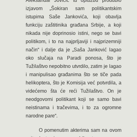
Aleksandar Jovičić tu optužbu produbio
izjavom „Šokiran sam politikantskim
istupima Saše Jankovića, koji obavlja
funkciju zaštitinika građana Srbije, a koji
nikada nije doprinosio istini, nego se bavi
politikom, i to na najprljaviji i najprizemniji
način“ i dalje da je „Saša Janković lagao
oko slučaja na Paradi ponosa, što je
Tužilaštvo nepobitno utvrdilo, zatim je lagao
i manipulisao građanima što se tiče pada
helikoptera, što je Komisija već potvrdila, a
videćemo šta će reći Tužilaštvo. On je
neodgovorni politikant koji se samo bavi
neistinama i tračevima, i to za ogromne
narodne pare“.
O pomenutim akterima sam na ovom