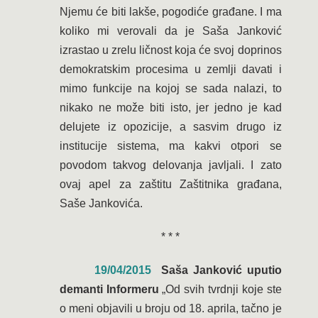
Njemu će biti lakše, pogodiće građane. I ma
koliko mi verovali da je Saša Janković
izrastao u zrelu ličnost koja će svoj doprinos
demokratskim procesima u zemlji davati i
mimo funkcije na kojoj se sada nalazi, to
nikako ne može biti isto, jer jedno je kad
delujete iz opozicije, a sasvim drugo iz
institucije sistema, ma kakvi otpori se
povodom takvog delovanja javljali. I zato
ovaj apel za zaštitu Zaštitnika građana,
Saše Jankovića.
* * *
19/04/2015
Saša Janković uputio
demanti Informeru
„Od svih tvrdnji koje ste
o meni objavili u broju od 18. aprila, tačno je