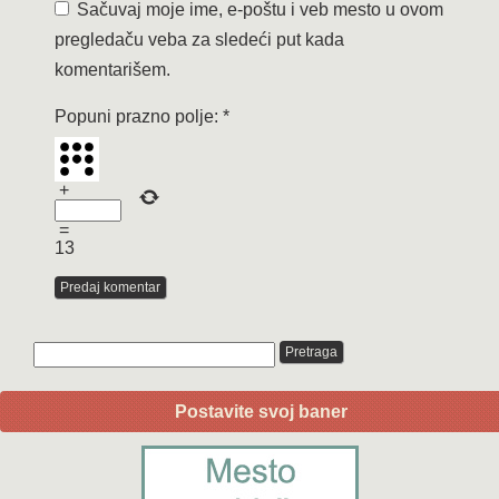
Sačuvaj moje ime, e-poštu i veb mesto u ovom
pregledaču veba za sledeći put kada
komentarišem.
Popuni prazno polje:
*
+
=
13
Postavite svoj baner