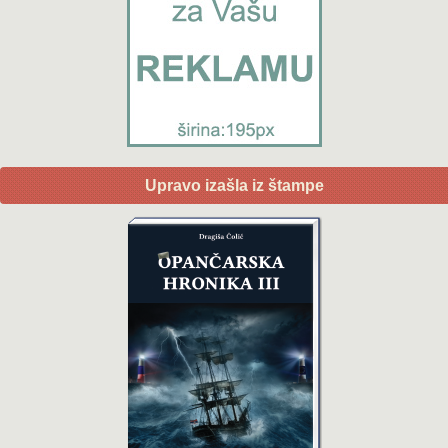
Upravo izašla iz štampe