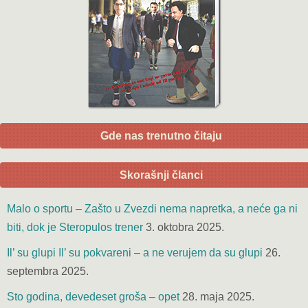
Gde nas trenutno čitaju
Skorašnji članci
Malo o sportu – Zašto u Zvezdi nema napretka, a neće ga ni
biti, dok je Steropulos trener
3. oktobra 2025.
Il’ su glupi Il’ su pokvareni – a ne verujem da su glupi
26.
septembra 2025.
Sto godina, devedeset groša – opet
28. maja 2025.