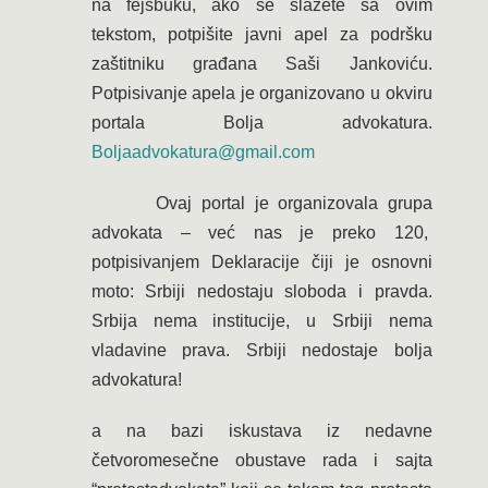
na fejsbuku, ako se slažete sa ovim
tekstom, potpišite javni apel za podršku
zaštitniku građana Saši Jankoviću.
Potpisivanje apela je organizovano u okviru
portala Bolja advokatura.
Boljaadvokatura@gmail.com
Ovaj portal je organizovala grupa
advokata – već nas je preko 120,
potpisivanjem Deklaracije čiji je osnovni
moto: Srbiji nedostaju sloboda i pravda.
Srbija nema institucije, u Srbiji nema
vladavine prava. Srbiji nedostaje bolja
advokatura!
a na bazi iskustava iz nedavne
četvoromesečne obustave rada i sajta