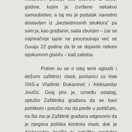
godine, kojim je izvršeno nekakvo
samoubistvo, a taj mu je podatak navodno
dostavljen iz „bezbednosnih struktura“ pa
sam ja, kao građanin, sada zbunjen – zar se
najmračnije tajne ne procesuiraju već se
čuvaju 22 godine da bi se dojavile nekom
opskurnom glasilu – kad zatreba.
Potom su se o istoj temi oglasili i
dežurni zaštitnici vlasti, poslanici sa liste
SNS-a Vladimir Đukanović i Aleksandar
Jovičić. Ovaj prvi je, između ostalog,
optužio Zaštitnika građana da se bavi
politikom i poručio mu da pređe u političare,
na šta mu je Zaštitnik građana odgovorio da
je njegova politika kontrola vlasti, dok je