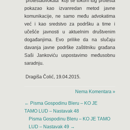
“protestadvokata” koji se tokom tog protesta
pokazao kao izvanredan metod javne
komunikacije, ne samo među advokatima
već i kao sredstvo za podršku a time i
učešće javnosti u aktuelnim društvenim
događanjima. Evo prilike da na slučaju
davanja javne podrške zaštitniku građana
Saši Jankoviću uspostavimo međusobnu
saradnju.
Dragiša Čolić, 19.04.2015.
Nema Komentara »
←
Pisma Gospodinu Bleru – KO JE
TAMO LUD – Nastavak 48
Pisma Gospodinu Bleru – KO JE TAMO
LUD – Nastavak 49
→