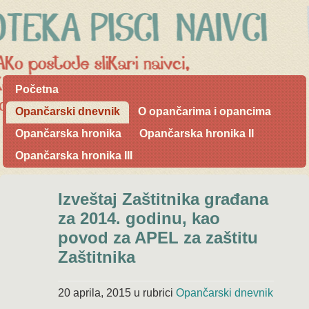
Početna
Opančarski dnevnik
O opančarima i opancima
Opančarska hronika
Opančarska hronika II
Opančarska hronika III
Izveštaj Zaštitnika građana
za 2014. godinu, kao
povod za APEL za zaštitu
Zaštitnika
20 aprila, 2015
u rubrici
Opančarski dnevnik