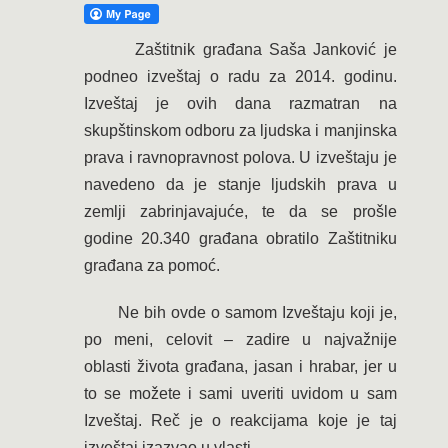
Zaštitnik građana Saša Janković je
podneo izveštaj o radu za 2014. godinu.
Izveštaj je ovih dana razmatran na
skupštinskom odboru za ljudska i manjinska
prava i ravnopravnost polova. U izveštaju je
navedeno da je stanje ljudskih prava u
zemlji zabrinjavajuće, te da se prošle
godine 20.340 građana obratilo Zaštitniku
građana za pomoć.
Ne bih ovde o samom Izveštaju koji je,
po meni, celovit – zadire u najvažnije
oblasti života građana, jasan i hrabar, jer u
to se možete i sami uveriti uvidom u sam
Izveštaj. Reč je o reakcijama koje je taj
izveštaj izazvao u vlasti.